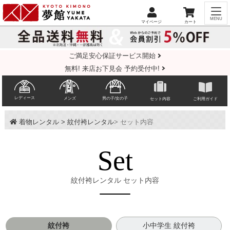
ご満足安心保証サービス開始
無料! 来店お下見会 予約受付中!
レディース
メンズ
男の子/女の子
セット内容
ご利用ガイド
着物レンタル
> 紋付袴レンタル
> セット内容
Set
紋付袴レンタル セット内容
紋付袴
小中学生 紋付袴