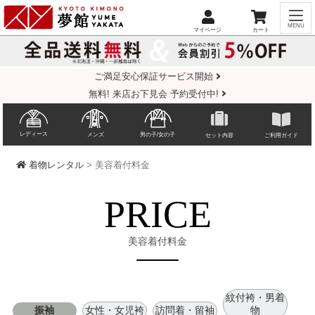
ご満足安心保証サービス開始
無料! 来店お下見会 予約受付中!
レディース
メンズ
男の子/女の子
セット内容
ご利用ガイド
着物レンタル
> 美容着付料金
PRICE
美容着付料金
紋付袴・男着
振袖
女性・女児袴
訪問着・留袖
物