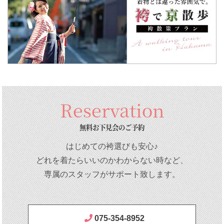
着付け来店レンタル
は1泊2日でご利用できます。
ダーバストも測りましょう。
ます。
す。
ご利用日当日、京都の店舗でお着付け後、ご利用日の当日
洋服サイズ15号以上（アンダーバスト90cm以上）の方は
また「ご担当者名」等の詳細入力が必要でしたらご注文の
か翌日のご返却となります。
ワイドサイズの袴をご着用いただくとより綺麗にお召しい
際にご入力ください。
詳しくはこちら
ただけます。
ご利用の流れ
詳しくはこちら
袴丈は各通常サイズと同じです。
アンダーバスト65cm～85cm（最大90cmまで対応）… 大
Reservation
人用S～3L
アンダーバスト90cm以上 … 大人用ワイドSW～LLW
無料お下見会のご予約
アンダーバスト64cm以下 … 6S～SS
はじめての袴選びも安心♪
どれを着たらいいのかわからない時など、
お子様で、ご身長が143cm～145cmの方は、「SS（ジュ
専属のスタッフがサポート致します。
ニア用袴）」「S（大人用袴）」のどちらでも対応できま
すが、
アンダーバストが64cm以下の方は、ジュニア用をご選択
ください。
075-354-8952