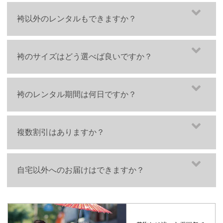
袴以外のレンタルもできますか？
半幅帯や重衿、巾着、草履などのオプションのレンタルも
袴のサイズはどう選べば良いですか？
可能です。
お手持ちの着物と合わせてコーディネートが楽しめます♪
まずはご自身の【アンダーバストの5cm下からくるぶしま
袴のレンタル期間は何日ですか？
での長さ】を測りましょう。
袴だけレンタルオプション
詳しくはこちら
袴に合わせて草履かブーツを履くかで理想の袴丈が変わり
宅配レンタル
は4泊5日でご利用できます。
ます。
複数割引はありますか？
ご利用日の3日前にお届けし、ご利用日の当日か翌日のご
草履でご着用の場合
は、
みぞおちの5cm下から足のくるぶ
返却となります。
し中心までの長さ
がベストの袴丈です。
ございます。
また、3月ご利用の方限定で、2月にお届けが可能です。
自宅以外へのお届けはできますか？
ブーツの場合
は、
少し短めにするのがオススメ
です。
ご利用日が同じ日で、同一ご注文者様が、同一プラン（宅
（追加料金なし）
配プランの場合はお届け先、お届け時間が同一）を同時に
本番に向けたお着付けの練習などにも使用して頂けます♪
アンダーバストサイズについて
もちろん可能です。
ご予約の場合
袴は脇横の締め具合で幅を調整しますので、ご自身のアン
事前に美容室など先方に荷物受取りの依頼をお願いいたし
それぞれの商品代金より、最大1,000円割引させて頂きま