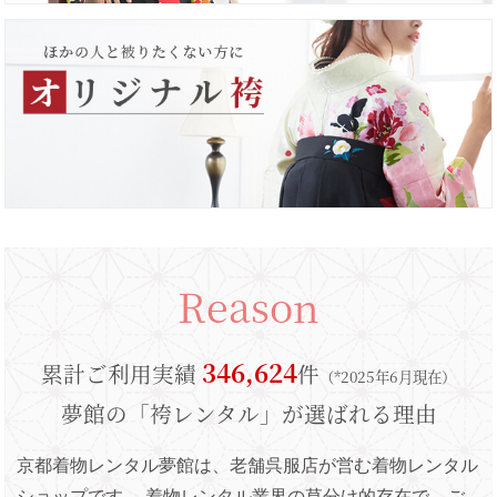
Reason
346,624
累計ご利用実績
件
（*2025年6月現在）
夢館の「袴レンタル」が選ばれる理由
京都着物レンタル夢館は、老舗呉服店が営む着物レンタル
ショップです。
着物レンタル業界の草分け的存在で、ご