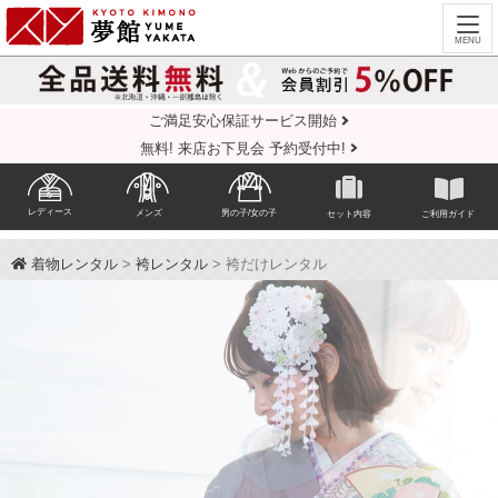
ご満足安心保証サービス開始
無料! 来店お下見会 予約受付中!
レディース
メンズ
男の子/女の子
セット内容
ご利用ガイド
着物レンタル
>
袴レンタル
> 袴だけレンタル