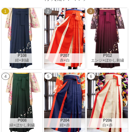
1
2
3
P108
P207
P012
紺×刺繍
赤×白
エンジ×ぼかし刺繍
4
5
6
P008
P204
P206
緑×ぼかし刺繍
紺×赤
白×赤