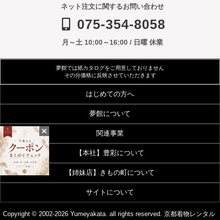
ネット注文に関するお問い合わせ
075-354-8058
月～土 10:00～16:00 / 日曜 休業
夢館では紙カタログをご用意しておりません
その分価格に反映させていただきます
はじめての方へ
夢館について
ご利用規約
よくあるご質問
関連事業
会社案内
アクセス
着物サイズ表
夢館会員登録のご案内
【本社】豊彩について
【着付・美容】夢館beauty
京都観光着物レンタル
お客様の声
メディア・雑誌掲載
【姉妹店】きもの町について
豊彩公式サイト
きものクリニック
夢館フォトスタジオ
京都烏丸五条観光案内所
お問い合わせ
サイトについて
着物・和装通販 京都きもの町
七五三 着物・小物
浴衣OEM事業
画像加工代行
[KIMONOMACHI]本店
[七五三特集]
データ入力代行事業
特定商取引法に基づく表示
プライバシーポリシー
Copyright © 2002-2026 Yumeyakata. all rights reserved.
京都着物レンタル