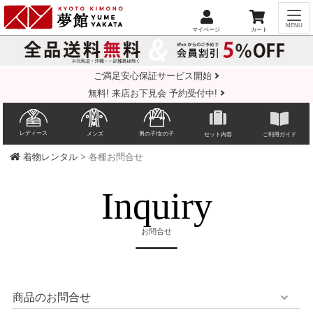
ご満足安心保証サービス開始
無料! 来店お下見会 予約受付中!
レディース
メンズ
男の子/女の子
セット内容
ご利用ガイド
着物レンタル
> 各種お問合せ
Inquiry
お問合せ
商品のお問合せ