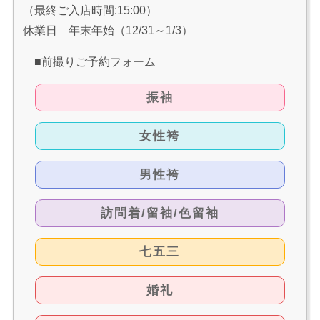
（最終ご入店時間:15:00）
休業日 年末年始（12/31～1/3）
■前撮りご予約フォーム
振袖
女性袴
男性袴
訪問着/留袖/色留袖
七五三
婚礼