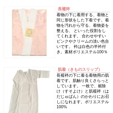
長襦袢
着物の下に着用する、着物と
同じ形状をした下着です。着
物を汚れから守る、着物姿を
整える、 といった役割をし
てくれます。 合わせやすい
ピンクやクリームの淡い色合
いです。 衿は白色の半衿付
き。素材ポリエステル100％
肌着
（きものスリップ）
長襦袢の下に着る着物用の肌
着です。肌触り良くさらっと
しています。 一枚で、裾除
け（すそよけ）と肌襦袢（は
だじゅばん）のかわりにお召
しになれます。ポリエステル
100%