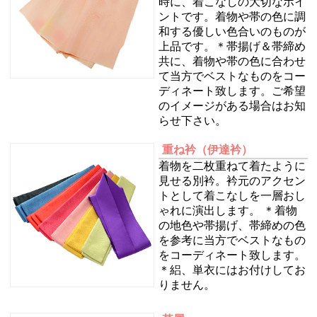
時に、着こなしの大切なポイ
ントです。着物や帯の色に調
和する優しい色合いのものが
上品です。＊帯揚げ＆帯締め
共に、着物や帯の色に合わせ
て当方でベストなものをコー
ディネート致します。ご希望
のイメージがある場合はお知
らせ下さい。
重ね衿
（伊達衿）
着物を二枚重ねて着たように
見せる別衿。衿元のアクセン
トとして着こなしを一層おし
ゃれに演出します。 ＊着物
の地色や帯揚げ、帯締めの色
を参考に当方でベストなもの
をコーディネート致します。
＊絽、単衣にはお付けしてお
りません。