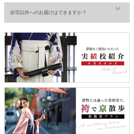
ご身長が143cm～145cmの方は、「SS（ジュニア用
※着付けはあくまで自己責任でお願いいたします。
小学生袴オプション
詳しくはこちら
ございます。
袴）」「S（大人用袴）」のどちらでも対応できますが、
自宅以外へのお届けはできますか？
ご利用日が同じ日で、同一ご注文者様が、同一プラン（宅
アンダーバストが64cm以下の方は、ジュニア用をご選択
着付け動画は
こちら
配プランの場合はお届け先、お届け時間が同一）を同時に
ください。
もちろん可能です。
ご予約の場合
事前に美容室など先方に荷物受取りの依頼をお願いいたし
それぞれの商品代金より、最大1,000円割引させて頂きま
袴サイズ選び
詳しくはこちら
ます。
す。
また「ご担当者名」等の詳細入力が必要でしたらご注文の
際にご入力ください。
詳しくはこちら