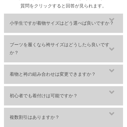
質問をクリックすると回答が見られます。
小学生ですが着物サイズはどう選べば良いですか？
小学生の方のご利用は、裄の長さで確認します。
ブーツを履くなら袴サイズはどうしたら良いです
首の付け根の背骨から肩を通って手首の関節までの長さを
か？
測ります。
このとき、腕はすこし斜めにのばした状態で計測してくだ
まずはご自身の【アンダーバストの5cm下からくるぶしま
さい。
着物と袴の組み合わせは変更できますか？
での長さ】を測りましょう。
ブーツの場合は、少し短めにするのがオススメです。
64cmより短ければジュニア用の着物（肩上げ加工済み）
ご自由に変更できます。
初心者でも着付けは可能ですか？
をおすすめします。
お選びいただいた着物に合わせて、お好みの袴カラー、袴サイズをお選
夢館ではブーツのレンタル・販売も行っております。
64cmより長ければ大人用着物のご着用が可能です。
びください。
底冷えする体育館での卒業式には防寒の意味でもブーツの
「どの袴を合わせたらいいか分からない。沢山あって決められな
初心者でもできるお着付け動画をご用意しておりますので
複数割引はありますか？
着用がおすすめです♪
い...！」
アンダーバストについて
是非参考ください。
そんな方はカート内「おすすめ袴」からお選びください。