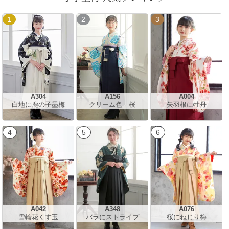
1
2
3
A304
A156
A004
白地に鹿の子墨梅
クリーム色 桜
矢羽根に牡丹
4
5
6
A042
A348
A076
雪輪花くす玉
バラにストライプ
桜にねじり梅