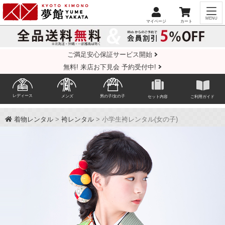
ご満足安心保証サービス開始
無料! 来店お下見会 予約受付中!
レディース
メンズ
男の子/女の子
セット内容
ご利用ガイド
着物レンタル
>
袴レンタル
> 小学生袴レンタル(女の子)