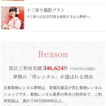
十三参り撮影プラン
十三参りの記念写真を撮影するなら夢館へ。
Reason
346,624
累計ご利用実績
件
（*2025年6月現在）
夢館の「袴レンタル」が選ばれる理由
京都着物レンタル夢館は、老舗呉服店が営む着物レンタル
ショップです。
着物レンタル業界の草分け的存在で、ご利
用実績は、累計で34万6000件以上。