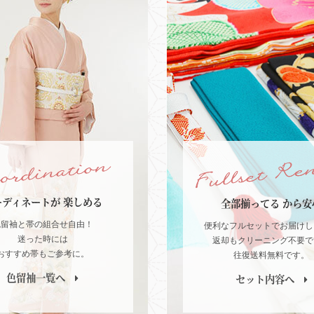
ーディネートが
楽しめる
全部揃ってる
から安
色留袖と帯の組合せ自由！
便利なフルセットでお届けし
迷った時には
返却もクリーニング不要で
おすすめ帯もご参考に。
往復送料無料です。
色留袖一覧へ
セット内容へ