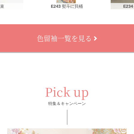
花束
E243
熨斗に貝桶
E234
色留袖一覧を見る
Pick up
特集＆キャンペーン