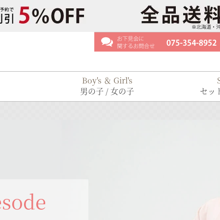
Boy's ＆ Girl's
男の子 / 女の子
セット
esode