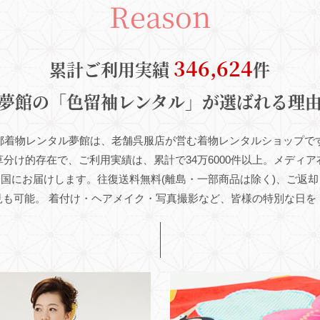
Reason
346,624
累計ご利用実績
件
夢館の「色留袖レンタル」が選ばれる理
都着物レンタル夢館は、老舗呉服店が営む着物レンタルショップで
分け的存在で、ご利用実績は、累計で34万6000件以上。メディ
全国にお届けします。
往復送料無料
(離島・一部商品は除く)
、ご返却
見も可能。
着付け・ヘアメイク・写真撮影など、皆様の特別な日を