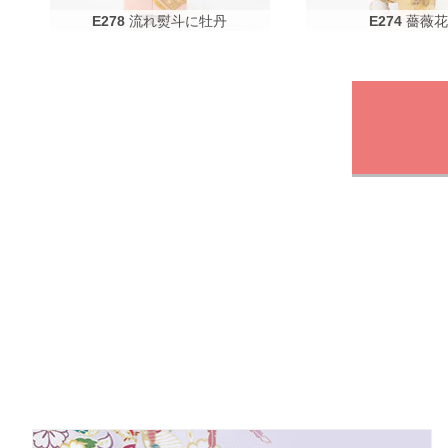
E278
流れ熨斗に牡丹
E274
薔薇