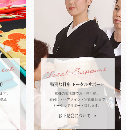
心
特別な日を
トータルサポート
ます。
京都の実店舗でお下見可能。
簡単
着付け・ヘアメイク・写真撮影まで
トータルでサポート致します。
お下見会について