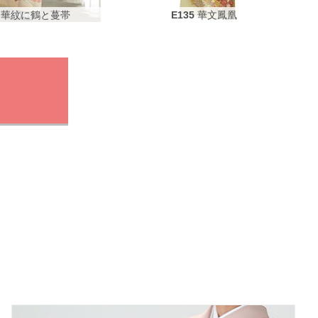
華紋に鶴と蔓帯
E135
華文鳳凰