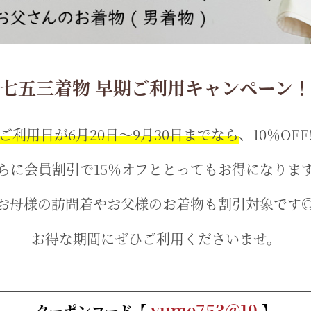
七五三着物 早期ご利用キャンペーン！
ご利用日が6月20日～9月30日までなら
、
10％OFF
らに会員割引で15％オフととってもお得になりま
お母様の訪問着やお父様のお着物も
割引対象です
お得な期間にぜひご利用くださいませ。
yume753@10
クーポンコード
【
】