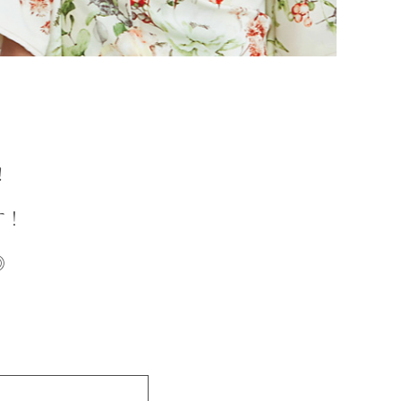
!
す！
◎