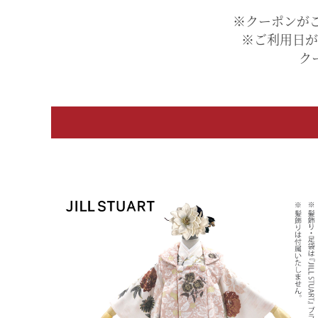
※クーポンが
※ご利用日が
ク