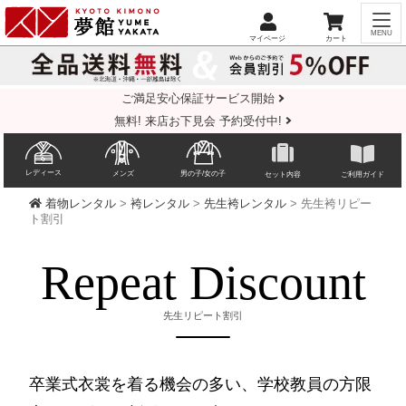
ご満足安心保証サービス開始
無料! 来店お下見会 予約受付中!
レディース
メンズ
男の子/女の子
セット内容
ご利用ガイド
着物レンタル
>
袴レンタル
>
先生袴レンタル
> 先生袴リピー
ト割引
Repeat Discount
先生リピート割引
卒業式衣裳を着る機会の多い、学校教員の方限