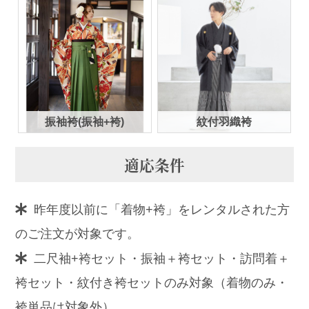
振袖袴(振袖+袴)
紋付羽織袴
適応条件
昨年度以前に「着物+袴」をレンタルされた方
のご注文が対象です。
二尺袖+袴セット・振袖＋袴セット・訪問着＋
袴セット・紋付き袴セットのみ対象（着物のみ・
袴単品は対象外）