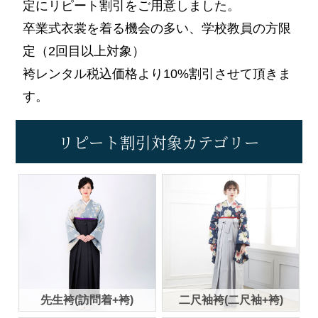
定にリピート割引をご用意しました。
卒業式衣裳を着る機会の多い、学校教員の方限
定（2回目以上対象）
袴レンタル税込価格より10%割引させて頂きま
す。
リピート割引対象カテゴリー
先生袴(訪問着+袴)
二尺袖袴(二尺袖+袴)