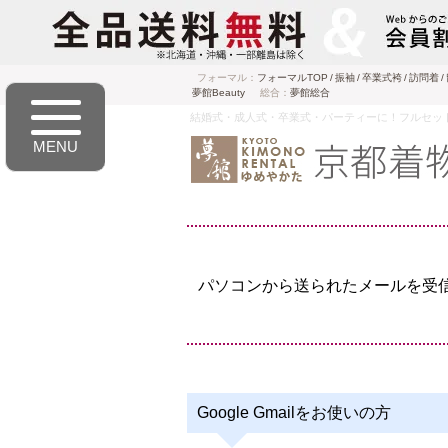
フォーマル：
フォーマルTOP
振袖
卒業式袴
訪問着
夢館Beauty
総合：
夢館総合
結婚式・成人式・卒業式・パーティーに！フルセッ
パソコンから送られたメールを受
Google Gmailをお使いの方