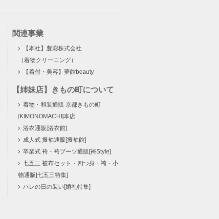
関連事業
【本社】豊彩株式会社
（着物クリーニング）
【着付・美容】
夢館beauty
【姉妹店】きもの町について
着物・和装通販 京都きもの町
[KIMONOMACHI]本店
浴衣通販[浴衣館]
成人式 振袖通販[振袖館]
卒業式 袴・袴ブーツ通販[袴Style]
七五三 被布セット・四つ身・袴・小
物通販[七五三特集]
ハレの日の装い[婚礼特集]