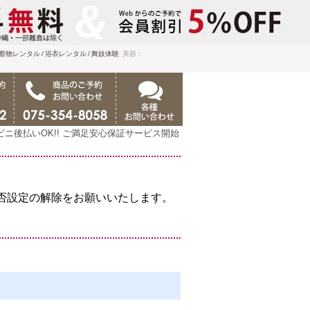
着物レンタル
浴衣レンタル
舞妓体験
美容：
ビニ後払いOK!! ご満足安心保証サービス開始
否設定の解除をお願いいたします。