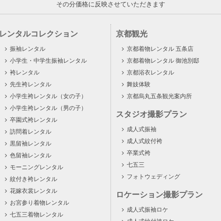
その分価格に反映させていただきます
レンタルコレクション
京都観光
振袖レンタル
京都着物レンタル 五条店
小学生・中学生振袖レンタル
京都着物レンタル 御池別邸
袴レンタル
京都浴衣レンタル
先生袴レンタル
舞妓体験
小学生袴レンタル（女の子）
京都烏丸五条観光案内所
小学生袴レンタル（男の子）
スタジオ撮影プラン
卒園式袴レンタル
成人式振袖
訪問着レンタル
成人式紋付袴
黒留袖レンタル
卒業式袴
色留袖レンタル
七五三
モーニングレンタル
フォトウェディング
紋付き袴レンタル
花嫁衣裳レンタル
ロケーション撮影プラン
お宮参り着物レンタル
成人式振袖ロケ
七五三着物レンタル