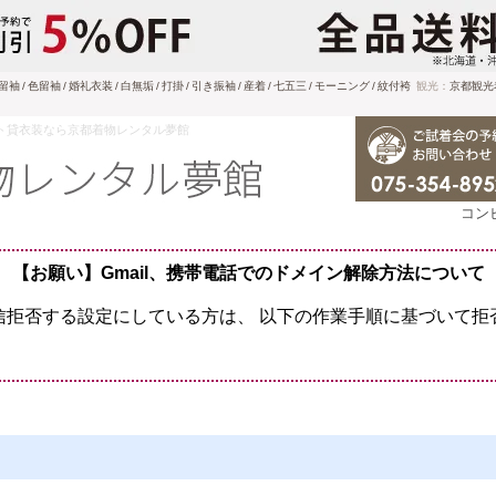
留袖
色留袖
婚礼衣装
白無垢
打掛
引き振袖
産着
七五三
モーニング
紋付袴
観光：
京都観光
ト貸衣装なら京都着物レンタル夢館
コン
【お願い】Gmail、携帯電話でのドメイン解除方法について
信拒否する設定にしている方は、
以下の作業手順に基づいて拒