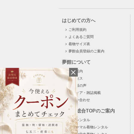
はじめての方へ
ご利用規約
よくあるご質問
着物サイズ表
夢館会員登録のご案内
夢館について
会社案内
アクセス
お客様の声
メディア・雑誌掲載
お問い合わせ
夢館各総合TOPのご案内
着物レンタル
フォーマル着物レンタル