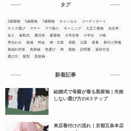
タグ
3歳着物
5歳着物
7歳着物
キャンセル
コーディネート
サイズ選び
マナー
ママ振り
モーニング
七五三着物
先生袴
友人
叙勲式
園児袴
夏着物
大学生袴
小学生
小物
帯合わせ
振袖
料金
柄・文様
母親
父親
産着
着付け準備
着崩れ対策
色留袖
色選び
袴
親族
訪問着
返却方法
選び方
髪型
黒留袖
新着記事
結婚式で母親が着る黒留袖｜失敗
しない選び方の4ステップ
来店着付けの流れ｜京都五条本店