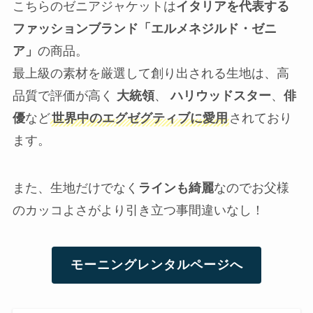
こちらのゼニアジャケットは
イタリアを代表する
ファッションブランド「エルメネジルド・ゼニ
ア」
の商品。
最上級の素材を厳選して創り出される生地は、高
品質で評価が高く
大統領
、
ハリウッドスター
、
俳
優
など
世界中のエグゼグティブに愛用
されており
ます。
また、生地だけでなく
ラインも綺麗
なのでお父様
のカッコよさがより引き立つ事間違いなし！
モーニングレンタルページへ